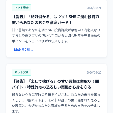
2026/06/21
ネット安全
【警告】「絶対儲かる」はウソ！SNSに潜む投資詐
欺からあなたのお金を徹底ガード！
甘い言葉であなたを誘うSNS投資詐欺が急増中！有名人なり
すましや偽アプリの巧妙な手口から大切な財産を守るための
ポイントをシェミハザがお伝えします。
READ MORE →
2026/06/20
ネット安全
【警告】「楽して稼げる」の甘い言葉は命取り！闇
バイト・特殊詐欺の恐ろしい実態から身を守る
知らないうちに犯罪の片棒を担がされ、あなたの未来を奪っ
てしまう「闇バイト」。その甘い誘いの裏に隠された恐ろし
い現実と、大切なあなたと家族を守るための方法をお伝えし
ます。