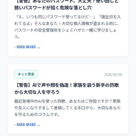
【警告】あなたのパスワード、大丈夫？使い回しと
弱いパスワードが招く危険な落とし穴
「え、いつも同じパスワード使ってるけど…」「誕生日を入
れてるよ」そんなあなた！大切な個人情報が盗まれる前に、
パスワードの安全管理術をシェミハザと一緒に学びましょ
う。
READ MORE →
2026/06/08
ネット安全
【警告】AIで声や顔を偽造！家族を装う新手の詐欺
から大切な人を守ろう
最近急増中のAIを使った詐欺、あなたはご存知ですか？家族
や友人になりすまして連絡してくる手口から、大切なあなた
を守るためのコラムです。
READ MORE →