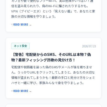
カフェや駅で便利なフリーWi-Fi、実は危険がいっぱい！通
信を盗み見られたり、偽のWi-Fiに騙されたりするかも。
VPN（ブイピーエヌ）という「見えない盾」で、あなたと家
族の大切な情報を守りましょう。
READ MORE →
2026/07/23
ネット安全
【警告】宅配便からのSMS、そのURLは本物？偽
物？最新フィッシング詐欺の見分け方！
宅配便や税務署を装った偽のSMSやメールが後を絶ちませ
ん。うっかりURLをクリックしてしまうと、あなたの大切な
情報が盗まれてしまうかも！最新の手口と見分け方をシェミ
ハザと一緒に学び、家族みんなで身を守りましょう。
READ MORE →