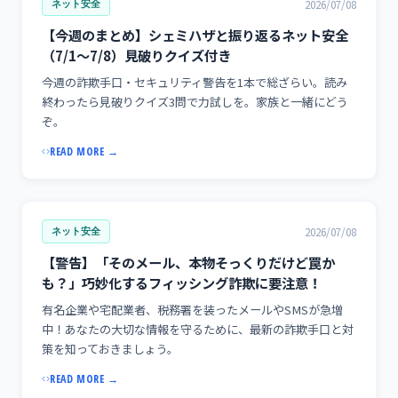
2026/07/08
ネット安全
【今週のまとめ】シェミハザと振り返るネット安全
（7/1〜7/8）見破りクイズ付き
今週の詐欺手口・セキュリティ警告を1本で総ざらい。読み
終わったら見破りクイズ3問で力試しを。家族と一緒にどう
ぞ。
READ MORE →
2026/07/08
ネット安全
【警告】「そのメール、本物そっくりだけど罠か
も？」巧妙化するフィッシング詐欺に要注意！
有名企業や宅配業者、税務署を装ったメールやSMSが急増
中！あなたの大切な情報を守るために、最新の詐欺手口と対
策を知っておきましょう。
READ MORE →