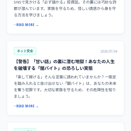
SNSで見かける「必ず儲かる」投資話。その裏には巧妙な詐
欺が潜んでいます。家族を守るため、怪しい誘惑から身を守
る方法を学びましょう。
READ MORE →
2026/07/04
ネット安全
【警告】「甘い話」の裏に潜む地獄！あなたの人生
を破壊する「闇バイト」の恐ろしい実態
「楽して稼げる」そんな言葉に誘われていませんか？一度足
を踏み入れると抜け出せない「闇バイト」は、あなたの未来
を奪う犯罪です。大切な家族を守るため、その危険性を知り
ましょう。
READ MORE →