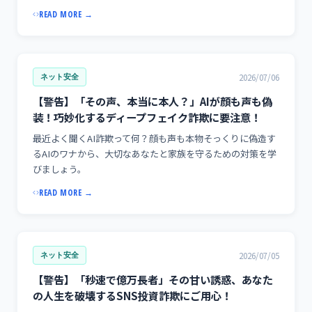
READ MORE →
2026/07/06
ネット安全
【警告】「その声、本当に本人？」AIが顔も声も偽
装！巧妙化するディープフェイク詐欺に要注意！
最近よく聞くAI詐欺って何？顔も声も本物そっくりに偽造す
るAIのワナから、大切なあなたと家族を守るための対策を学
びましょう。
READ MORE →
2026/07/05
ネット安全
【警告】「秒速で億万長者」その甘い誘惑、あなた
の人生を破壊するSNS投資詐欺にご用心！