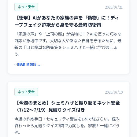
2026/07/21
ネット安全
【衝撃】AIがあなたの家族の声を「偽物」に！ディ
ープフェイク詐欺から身を守る最終防衛策
「家族の声」や「上司の顔」が偽物に！？AIを使った巧妙な
詐欺が急増中です。大切な人やあなた自身を守るために、最
新の手口と簡単な防衛策をシェミハザと一緒に学びましょ
う。
READ MORE →
2026/07/19
ネット安全
【今週のまとめ】シェミハザと振り返るネット安全
（7/12〜7/19）見破りクイズ付き
今週の詐欺手口・セキュリティ警告を1本で総ざらい。読み
終わったら見破りクイズ3問で力試しを。家族と一緒にどう
ぞ。