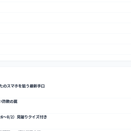
なたのスマホを狙う最新手口
い詐欺の罠
6〜8/2）見破りクイズ付き