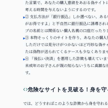
た言葉で、あなたの購入意欲をあおる偽サイト
考える時間を与えないようにするのです。
② 支払方法が「銀行振込」しか選べない、あ
▸
がお得ですよ」と不自然に銀行振込に誘導され
プの名前とは関係ない個人名義の口座だったり
③ 本物そっくりのサイトを作り、あなたの個
▸
しただけでは見分けがつかないほど巧妙な偽サ
たは偽物が送られてくるケースも少なくありま
④ 「後払い決済」を悪用した詐欺も増えてい
▸
未成年のお子さんが親の知らないうちに高額な
す。
危険なサイトを見破る！身を守
では、どうすればこのような詐欺から身を守れる