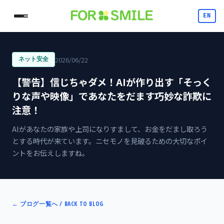
EN
2026/06/22
ネット安全
【警告】信じちゃダメ！AIが作り出す「そっく
りな声や映像」であなたをだます巧妙な詐欺に
注意！
AIがあなたの家族や上司になりすまして、お金をだまし取ろう
とする時代が来ています。ニセモノを見破るための大切なポイ
ントをお伝えしますね。
←
ブログ一覧へ / BACK TO BLOG