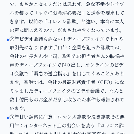
で、まさかニセモノだとは思わず、急な不幸やトラブ
ルを装って「すぐにお金が必要だ」と送金を要求して
きます。以前の「オレオレ詐欺」と違い、本当に本人
の声に聞こえるので、だまされやすくなっています。
②**ビデオ会議も危ない！ディープフェイクで上司や
▸
取引先になりすます手口**：企業を狙った詐欺では、
会社の社長さんや上司、取引先の担当者さんの映像や
声をディープフェイクで作り出し、オンラインのビデ
オ会議で「緊急の送金指示」を出してくることがあり
ます。香港では、会社の最高財務責任者（CFO）にな
りすましたディープフェイクのビデオ会議で、なんと
数十億円ものお金がだまし取られた事件も報告されて
います。
③**甘い誘惑に注意！ロマンス詐欺や投資詐欺での悪
▸
用**：インターネット上の出会いを装う「ロマンス詐