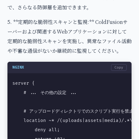
で、さらなる防御層を追加できます。
5. **定期的な脆弱性スキャンと監視:** ColdFusionサ
ーバーおよび関連するWebアプリケーションに対して
定期的な脆弱性スキャンを実施し、異常なファイル活動
や不審な通信がないか継続的に監視してください。
NGINX
Copy
server {

    # ... その他の設定 ...

    # アップロードディレクトリでのスクリプト実行を禁止する
    location ~* /(uploads|assets|media)/.*\.(
        deny all;
