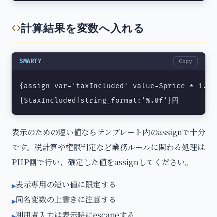
計算結果を変数へ入れる
SMARTY
Copy
{assign var='taxIncluded' value=$price * 1.10}
{$taxIncluded|string_format:'%.0f'}円
表示のための短い値ならテンプレート内のassignで十分
です。税計算や権限判定など業務ルールに関わる処理は
PHP側で行い、確定した値をassignしてください。
表示専用の短い値に限定する
▸
同名変数の上書きに注意する
▸
利用者入力は表示時にescapeする
▸