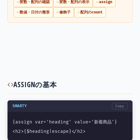
変数・配列の確認
変数・配列の表示
assign
数値・日付の整形
修飾子
配列のcount
ASSIGNの基本
SMARTY
Copy
{assign var='heading' value='新着商品'}

<h2>{$heading|escape}</h2>