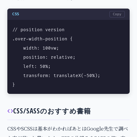
CSS
Copy
// position version

.over-width-position {

    width: 100vw;

    position: relative;

    left: 50%;

    transform: translateX(-50%);

}
CSS/SASSのおすすめ書籍
CSSやSCSSは基本がわかればあとはGoogle先生で調べ