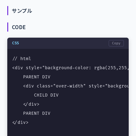
サンプル
CODE
CSS
Copy
// html

<div style="background-color: rgba(255,255,0,
    PARENT DIV

    <div class="over-width" style="background
        CHILD DIV

    </div>

    PARENT DIV

</div>
