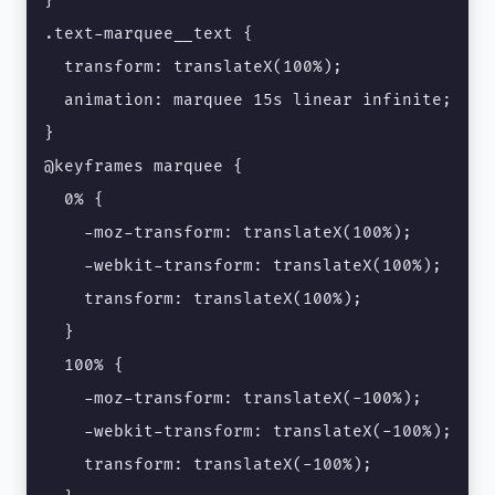
}

.text-marquee__text {

  transform: translateX(100%);

  animation: marquee 15s linear infinite;

}

@keyframes marquee {

  0% {

    -moz-transform: translateX(100%);

    -webkit-transform: translateX(100%);

    transform: translateX(100%);

  }

  100% {

    -moz-transform: translateX(-100%);

    -webkit-transform: translateX(-100%);

    transform: translateX(-100%);
