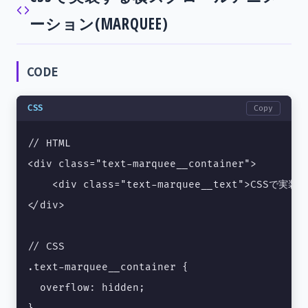
ーション(MARQUEE)
CODE
CSS
Copy
// HTML

<div class="text-marquee__container">

    <div class="text-marquee__text">CSSで
</div>

// CSS

.text-marquee__container {

  overflow: hidden;
