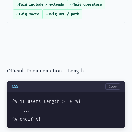
Twig include / extends
Twig operators
Twig macro
Twig URL / path
Officail: Documentation -- Length
CSS
Copy
{% if users|length > 10 %}

    ...

{% endif %}