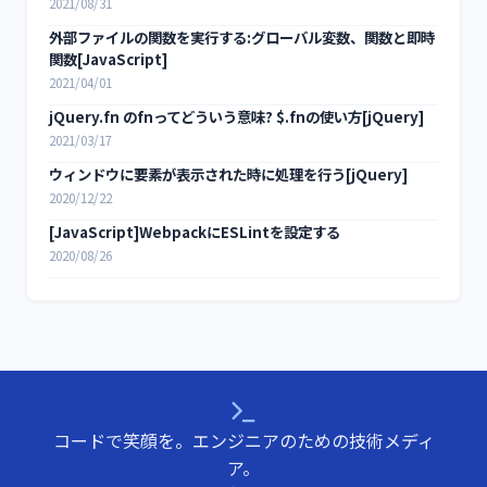
2021/08/31
外部ファイルの関数を実行する:グローバル変数、関数と即時
関数[JavaScript]
2021/04/01
jQuery.fn のfnってどういう意味? $.fnの使い方[jQuery]
2021/03/17
ウィンドウに要素が表示された時に処理を行う[jQuery]
2020/12/22
[JavaScript]WebpackにESLintを設定する
2020/08/26
コードで笑顔を。エンジニアのための技術メディ
ア。