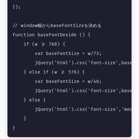
});

// window幅からbaseFontSizeを決める

function baseFontDeside () {

    if (w >= 768) {

        var baseFontSize = w/73;

        jQuery('html').css('font-size',baseFon
    } else if (w >= 576) {

        var baseFontSize = w/46;

        jQuery('html').css('font-size',baseFon
    } else {

        jQuery('html').css('font-size','medium
    }

}