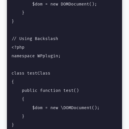
        $dom = new DOMDocument();

    } 

}

// Using Backslash

<?php

namespace WPplugin;

class testClass

{ 

    public function test()

    {

        $dom = new \DOMDocument();

    } 

}