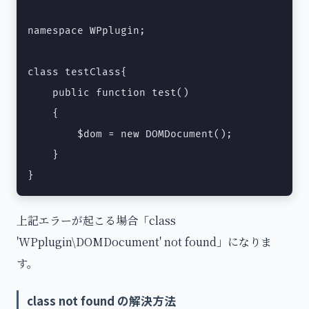
namespace WPplugin;

class testClass{

    public function test()

    {

        $dom = new DOMDocument();

    }

}
上記エラーが起こる場合「class
'WPplugin\DOMDocument' not found」になりま
す。
class not found の解決方法