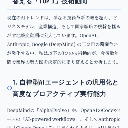
替える「TOP 3」技術動向
現在のAIトレンドは、単なる技術革新の域を超え、ビ
ジネスモデル、産業構造、そして国家戦略の根幹を揺る
がす地殻変動期に突入しています。OpenAI,
Anthropic, Google (DeepMind) の三つ巴の覇権争い
が激化する中、私は以下の3つの技術動向が、今後数年
間で業界の勢力図を決定的に塗り替えると分析します。
1. 自律型AIエージェントの汎用化と
高度なプロアクティブ実行能力
DeepMindの「AlphaEvolve」や、OpenAIのCodexベ
ースの「AI-powered workflows」、そしてAnthropic
の「Claude Opus 4.7」に見られるように、AIは単なる