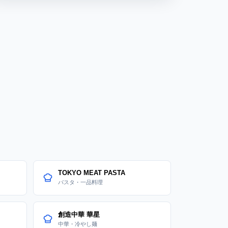
E
TOKYO MEAT PASTA
パスタ・一品料理
創造中華 華星
中華・冷やし麺