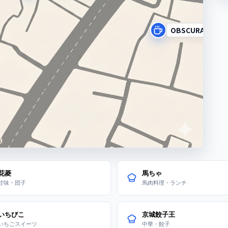
OBSCURA COFFE
花菱
馬ちゃ
甘味・団子
馬肉料理・ランチ
いちびこ
京城餃子王
いちごスイーツ
中華・餃子