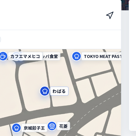
カフエマメヒコ
いちびこ
ヨーロッパ食堂
TOKYO MEAT PASTA
わばる
花菱
京城餃子王