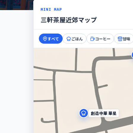
MINI MAP
三軒茶屋近郊マップ
すべて
ごはん
コーヒー
甘味
創造中華 華星