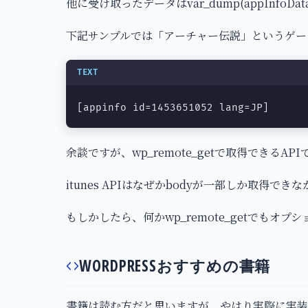
他に受け取ったデータはvar_dump(appInfoD
下記サンプルでは「アーチャー伝説」というゲー
TEXT
[appinfo id=1453651052 lang=JP]
余談ですが、wp_remote_getで取得できる
itunes APIはなぜかbodyが一部しか取得でき
もしかしたら、何かwp_remote_getでもオ
WORDPRESSおすすめの書籍
書籍は読む方だと思いますが、やはり実際に実装