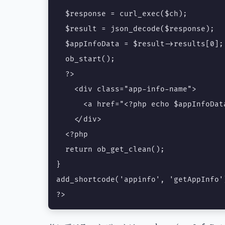
  $response = curl_exec($ch);

  $result = json_decode($response);

  $appInfoData = $result->results[0];

  ob_start();

  ?>

    <div class="app-info-name">

      <a href="<?php echo $appInfoDat
    </div>

  <?php

  return ob_get_clean();

}

add_shortcode('appinfo', 'getAppInfo')
?>