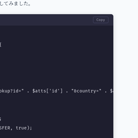
記載してみました。
Copy


okup?id=" . $atts['id'] . "&country=" . $atts['lang


FER, true);
