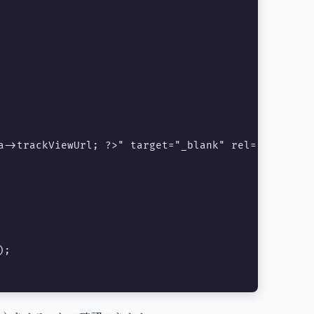
a->trackViewUrl; ?>" target="_blank" rel="noopener
;
