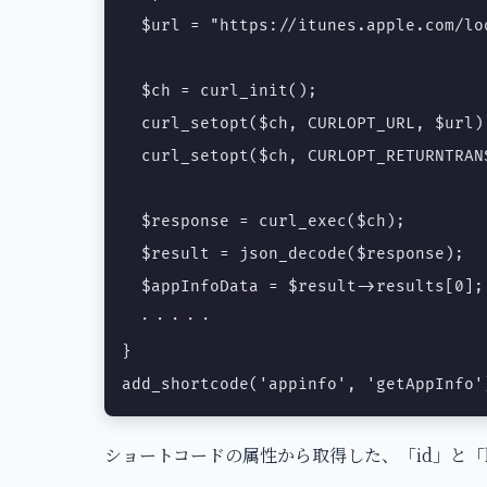
  $url = "https://itunes.apple.com/lo
  $ch = curl_init();

  curl_setopt($ch, CURLOPT_URL, $url);
  curl_setopt($ch, CURLOPT_RETURNTRANS
  $response = curl_exec($ch);

  $result = json_decode($response);

  $appInfoData = $result->results[0];

　・・・・・

}

add_shortcode('appinfo', 'getAppInfo'
ショートコードの属性から取得した、「id」と「la