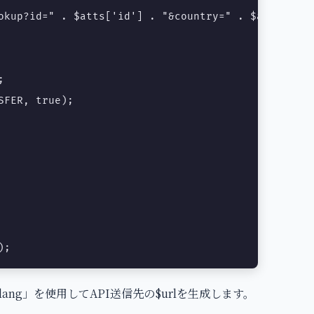
okup?id=" . $atts['id'] . "&country=" . $atts['lang


FER, true);

);
ng」を使用してAPI送信先の$urlを生成します。