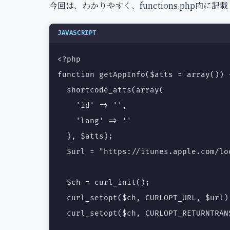
今回は、わかりやすく、functions.php内に
JAVASCRIPT
<?php

function getAppInfo($atts = array()) {
  shortcode_atts(array(

    'id' => '',

    'lang' => ''

  ), $atts);

  $url = "https://itunes.apple.com/lo
  $ch = curl_init();

  curl_setopt($ch, CURLOPT_URL, $url);
  curl_setopt($ch, CURLOPT_RETURNTRANS