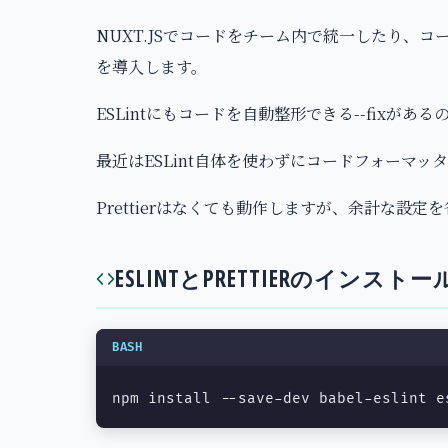
NUXT.JSでコードをチーム内で統一したり、コ
を導入します。
ESLintにもコードを自動整形できる--fixがあ
最近はESLint自体を使わずにコードフォーマッタ
Prettierはなくても動作しますが、余計な設
ESLINTとPRETTIERのインストー
BASH
npm install --save-dev babel-eslint e