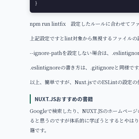
}
npm run lintfix 設定したルールに合わせ
上記設定ですとlint対象から無視するファイルの設定
--ignore-pathを設定しない場合は、.eslint
.eslintignoreの書き方は、.gitignoreと同様で
以上、簡単ですが、Nuxt.jsでのESLintの設定
NUXT.JSおすすめの書籍
Googleで検索したり、NUXT.JSのホーム
ると思うのですが体系的に学ぼうとするとやはり
籍です。