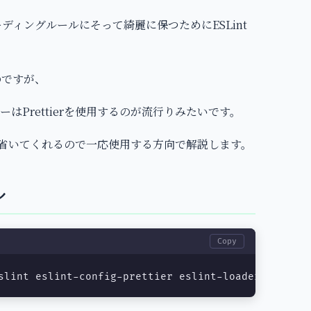
ーディングルールにそって綺麗に保つためにESLint
るのですが、
ーはPrettierを使用するのが流行りみたいです。
定を省いてくれるので一応使用する方向で解説します。
ル
Copy
slint eslint-config-prettier eslint-loader eslint-