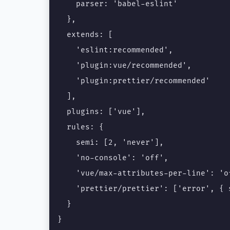
    parser: 'babel-eslint'

  },

  extends: [

    'eslint:recommended',

    'plugin:vue/recommended',

    'plugin:prettier/recommended'

  ],

  plugins: ['vue'],

  rules: {

    semi: [2, 'never'],

    'no-console': 'off',

    'vue/max-attributes-per-line': 'of
    'prettier/prettier': ['error', { s
  }

}