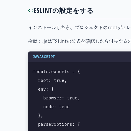
ESLINTの設定をする
インストールしたら、プロジェクトのrootディレクトリ
余談：.jsはESLintの公式を確認したら付与す
JAVASCRIPT
module.exports = {

  root: true,

  env: {

    browser: true,

    node: true

  },

  parserOptions: {
