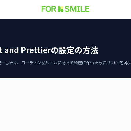
int and Prettierの設定の方法
で統一したり、コーディングルールにそって綺麗に保つためにESLintを導