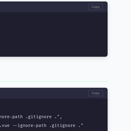
Copy
Copy
nore-path .gitignore .",

.vue --ignore-path .gitignore ."
