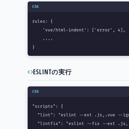
CSS
rules: {

    'vue/html-indent': ['error', 4],

    ....

}
ESLINTの実行
CSS
"scripts": {

  "lint": "eslint --ext .js,.vue --ig
  "lintfix": "eslint --fix --ext .js,