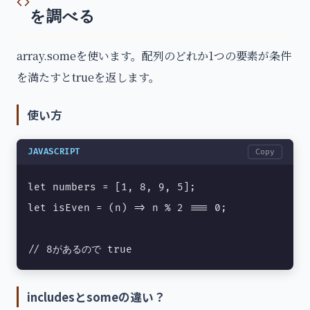
を調べる
array.someを使います。配列のどれか1つの要素が条件
を満たすとtrueを返します。
使い方
JAVASCRIPT
Copy
let numbers = [1, 8, 9, 5];

let isEven = (n) => n % 2 === 0;

// 8があるので true
includesとsomeの違い？