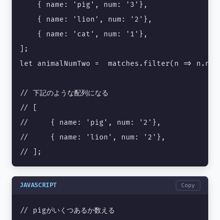
    { name: 'pig', num: '3'},

    { name: 'lion', num: '2'},

    { name: 'cat', num: '1'},

]; 

let animalNumTwo =  matches.filter(n => n.num 
// 下記のような配列になる

// [

//     { name: 'pig', num: '2'},

//     { name: 'lion', num: '2'},

// ];
JAVASCRIPT
Copy
// pigがいくつあるか数える
