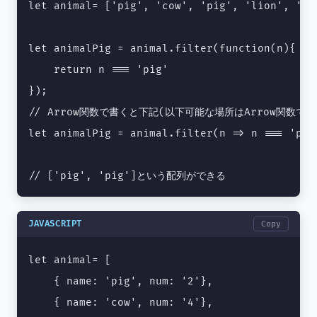
let animal= ['pig', 'cow', 'pig', 'lion', 'cat
let animalPig = animal.filter(function(n){

    return n === 'pig'

});

// Arrow関数で書くと下記(以下可能な場所はArrow関数で)

let animalPig = animal.filter(n => n === 'pig'
// ['pig', 'pig']という配列ができる
JAVASCRIPT
Copy
let animal= [

    { name: 'pig', num: '2'},

    { name: 'cow', num: '4'},
