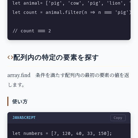
let animal= ['pig', 'cow', 'pig', 'lion', 'cat
let count = animal.filter(n => n === 'pig').le
// count === 2
配列内の特定の要素を探す
array.find 条件を満たす配列内の最初の要素の値を返
します。
使い方
JAVASCRIPT
Copy
let numbers = [7, 120, 40, 33, 150];
