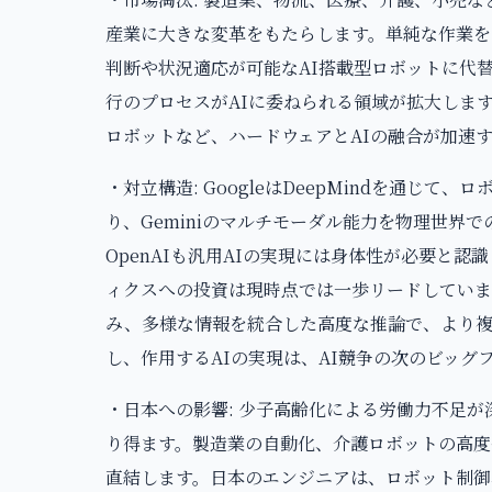
産業に大きな変革をもたらします。単純な作業を
判断や状況適応が可能なAI搭載型ロボットに代
行のプロセスがAIに委ねられる領域が拡大しま
ロボットなど、ハードウェアとAIの融合が加速
・対立構造: GoogleはDeepMindを通じ
り、Geminiのマルチモーダル能力を物理世界
OpenAIも汎用AIの実現には身体性が必要と認
ィクスへの投資は現時点では一歩リードしています。
み、多様な情報を統合した高度な推論で、より複
し、作用するAIの実現は、AI競争の次のビッグ
・日本への影響: 少子高齢化による労働力不足が
り得ます。製造業の自動化、介護ロボットの高度
直結します。日本のエンジニアは、ロボット制御