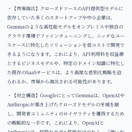
・【市場淘汰】クローズドソースのAPI提供型モデルに
依存していた多くのスタートアップや中小企業は、
Gemmaのような高性能モデルをオンプレミスや独自の
クラウド環境でファインチューニングし、ニッチなユー
スケースに特化したソリューションを低コストで開発で
きるようになります。これにより、API利用料を収益源
とするビジネスモデルや、特定のドメイン知識に特化し
た既存のSaaSサービスは、より高度な差別化戦略を迫
られるか、市場から淘汰される可能性があります。
・【対立構造】GoogleにとってGemmaは、OpenAIや
Anthropicが築き上げたクローズドモデルの牙城を崩
し、開発者コミュニティのロイヤリティを獲得するため
の戦略的な一手です。これにより、OpenAIと
Anthropicは、純粋なモデル性能だけでなく、「使いや