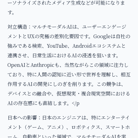
ーソナライズされたメディア生成などが可能になりま
す。
対立構造：マルチモーダルAIは、ユーザーエンゲージ
メントとUXの究極の差別化要因です。Googleは自社の
強みである検索、YouTube、Androidエコシステムと
連携させ、日常生活におけるAIの浸透を狙います。
OpenAIとAnthropicも、当然ながらこの領域に注力し
ており、特に人間の認知に近い形で世界を理解し、相互
作用するAIの開発にしのぎを削ります。この競争は、
デバイスとの融合や、仮想現実・複合現実空間における
AIの存在感にも直結します。</p
日本への影響：日本のエンジニアは、特にエンターテイ
メント（ゲーム、アニメ）、ロボティクス、スマートホ
ーム、自動車といった領域で、マルチモーダルAIを実