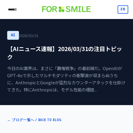
EN
2026/03/31
AI
【AIニュース速報】2026/03/31の注目トピッ
ク
今日のAI業界は、まさに「覇権戦争」の最前線だ。OpenAIが
GPT-4oで示したマルチモダリティの衝撃波が収まらぬうち
に、AnthropicとGoogleが猛烈なカウンターアタックを仕掛け
てきた。特にAnthropicは、モデル性能の極限...
←
ブログ一覧へ / BACK TO BLOG