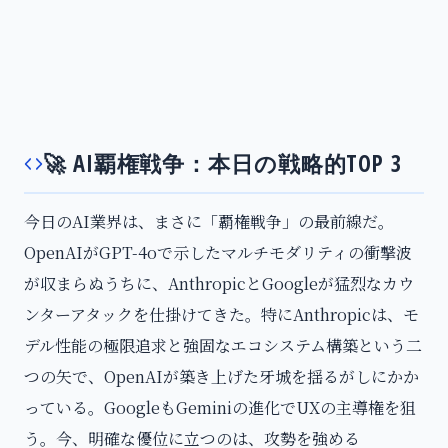
🚀 AI覇権戦争：本日の戦略的TOP 3
今日のAI業界は、まさに「覇権戦争」の最前線だ。
OpenAIがGPT-4oで示したマルチモダリティの衝撃波
が収まらぬうちに、AnthropicとGoogleが猛烈なカウ
ンターアタックを仕掛けてきた。特にAnthropicは、モ
デル性能の極限追求と強固なエコシステム構築という二
つの矢で、OpenAIが築き上げた牙城を揺るがしにかか
っている。GoogleもGeminiの進化でUXの主導権を狙
う。今、明確な優位に立つのは、攻勢を強める