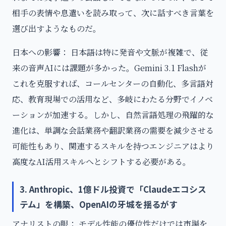
相手の表情や息遣いを読み取って、次に話すべき言葉を
選び出すようなものだ。
日本への影響： 日本語は特に発音や文脈が複雑で、従
来の音声AIには課題が多かった。Gemini 3.1 Flashが
これを克服すれば、コールセンターの自動化、多言語対
応、教育現場での活用など、多岐にわたる分野でイノベ
ーションが加速する。しかし、自然言語処理の飛躍的な
進化は、単調な会話業務や翻訳業務の需要を減少させる
可能性もあり、関連するスキルを持つエンジニアはより
高度なAI活用スキルへとシフトする必要がある。
3. Anthropic、1億ドル投資で「Claudeエコシス
テム」を構築、OpenAIの牙城を揺るがす
アナリストの眼： モデル性能の優位性だけでは市場を