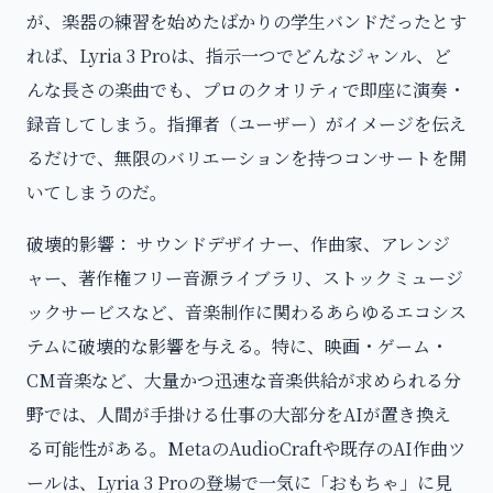
が、楽器の練習を始めたばかりの学生バンドだったとす
れば、Lyria 3 Proは、指示一つでどんなジャンル、ど
んな長さの楽曲でも、プロのクオリティで即座に演奏・
録音してしまう。指揮者（ユーザー）がイメージを伝え
るだけで、無限のバリエーションを持つコンサートを開
いてしまうのだ。
破壊的影響： サウンドデザイナー、作曲家、アレンジ
ャー、著作権フリー音源ライブラリ、ストックミュージ
ックサービスなど、音楽制作に関わるあらゆるエコシス
テムに破壊的な影響を与える。特に、映画・ゲーム・
CM音楽など、大量かつ迅速な音楽供給が求められる分
野では、人間が手掛ける仕事の大部分をAIが置き換え
る可能性がある。MetaのAudioCraftや既存のAI作曲ツ
ールは、Lyria 3 Proの登場で一気に「おもちゃ」に見